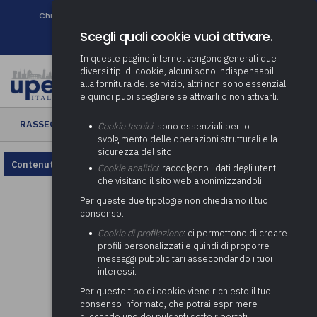
Chi siamo
Come associarsi
DURC e Tracciabilità
Contatti
search
Newsletter
Scegli quali cookie vuoi attivare.
In queste pagine internet vengono generati due
diversi tipi di cookie, alcuni sono indispensabili
alla fornitura del servizio, altri non sono essenziali
e quindi puoi scegliere se attivarli o non attivarli.
RASSEGNA ENTI LOCALI
› Rassegna Enti Locali n. 9/2026
Cookie tecnici
: sono essenziali per lo
svolgimento delle operazioni strutturali e la
sicurezza del sito.
Contenuto non disponibile, rivedi la configurazione dei cookie.
Cookie analitici
: raccolgono i dati degli utenti
che visitano il sito web anonimizzandoli.
Per queste due tipologie non chiediamo il tuo
consenso.
Cookie di profilazione
: ci permettono di creare
profili personalizzati e quindi di proporre
messaggi pubblicitari assecondando i tuoi
interessi.
Per questo tipo di cookie viene richiesto il tuo
consenso informato, che potrai esprimere
cliccando uno dei pulsanti sotto riportati,