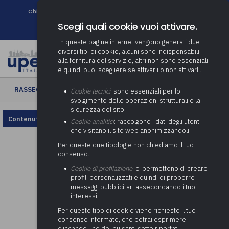
Chi siamo
Come associarsi
DURC e Tracciabilità
Contatti
search
Newsletter
Scegli quali cookie vuoi attivare.
In queste pagine internet vengono generati due
diversi tipi di cookie, alcuni sono indispensabili
alla fornitura del servizio, altri non sono essenziali
e quindi puoi scegliere se attivarli o non attivarli.
RASSEGNA ENTI LOCALI
› Rassegna Enti Locali n. 40/2024
Cookie tecnici
: sono essenziali per lo
svolgimento delle operazioni strutturali e la
sicurezza del sito.
Contenuto non disponibile, rivedi la configurazione dei cookie.
Cookie analitici
: raccolgono i dati degli utenti
che visitano il sito web anonimizzandoli.
Per queste due tipologie non chiediamo il tuo
consenso.
Cookie di profilazione
: ci permettono di creare
profili personalizzati e quindi di proporre
messaggi pubblicitari assecondando i tuoi
interessi.
Per questo tipo di cookie viene richiesto il tuo
consenso informato, che potrai esprimere
cliccando uno dei pulsanti sotto riportati,