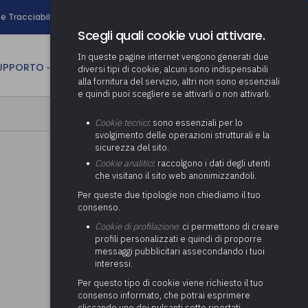
search
e Tracciabilità
Contatti
Newsletter
Scegli quali cookie vuoi attivare.
In queste pagine internet vengono generati due
person
SUPPORTO
CULTURA
AREA RISERVATA
diversi tipi di cookie, alcuni sono indispensabili
alla fornitura del servizio, altri non sono essenziali
e quindi puoi scegliere se attivarli o non attivarli.
ministrativa
Determinazione fondo risorse
Cookie tecnici
: sono essenziali per lo
decentrate
itale
svolgimento delle operazioni strutturali e la
Adeguamento del sistema di
sicurezza del sito.
gestione documentale alle
anziaria
Pratiche previdenziali
Cookie analitici
: raccolgono i dati degli utenti
Gestione IVA
nuove linee guida sul
che visitano il sito web anonimizzandoli.
cnica
documento informatico
Prima assistenza e tutoraggio
Attività di supporto Gare
Gestione IRAP
Per queste due tipologie non chiediamo il tuo
ai comuni per l’attivazione di
 sale convegni
Supporto Responsabile della
consenso.
operazioni di PPP
Controllo Pratiche
Redazione del Bilancio
Protezione dei Dati (RPD,
(Partenariato Pubblico
Cookie di profilazione
: ci permettono di creare
Energetiche (ex Legge 10/91)
Consolidato
altrimenti denominato Data
Privato)
profili personalizzati e quindi di proporre
Protection Officer, DPO)
messaggi pubblicitari assecondando i tuoi
Controllo Pratiche Sismiche
Relazione di fine e inizio
Società e organismi
interessi.
mandato
Supporto transizione al
partecipati: tutoraggio agli
digitale
adempimenti degli enti locali
Per questo tipo di cookie viene richiesto il tuo
Supporto alla predisposizione
consenso informato, che potrai esprimere
del Piano Economico-
cliccando uno dei pulsanti sotto riportati,