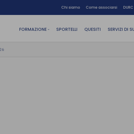
Chi siamo
Come associarsi
DURC 
FORMAZIONE
SPORTELLI
QUESITI
SERVIZI DI 
FAD sincrona (in diretta)
Area Am
026
FAD asincrona (e-learning)
Area Dig
Formazione obbligatoria
Area Fin
Formazione in aula
Area Te
Formazione in house
Affitto
Piano formativo gratuito
associati
Archivio Formazione