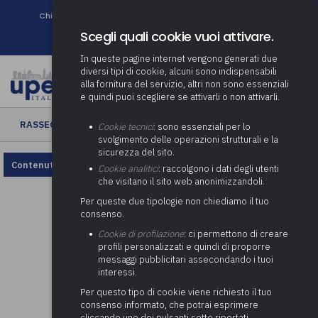
Chi siamo
Come associarsi
DURC e Tracciabilità
Contatti
search
Newsletter
Scegli quali cookie vuoi attivare.
In queste pagine internet vengono generati due
diversi tipi di cookie, alcuni sono indispensabili
alla fornitura del servizio, altri non sono essenziali
e quindi puoi scegliere se attivarli o non attivarli.
RASSEGNA ENTI LOCALI
› Rassegna Enti Locali n. 39/2023
Cookie tecnici
: sono essenziali per lo
svolgimento delle operazioni strutturali e la
sicurezza del sito.
Contenuto non disponibile, rivedi la configurazione dei cookie.
Cookie analitici
: raccolgono i dati degli utenti
che visitano il sito web anonimizzandoli.
Per queste due tipologie non chiediamo il tuo
consenso.
Cookie di profilazione
: ci permettono di creare
profili personalizzati e quindi di proporre
messaggi pubblicitari assecondando i tuoi
interessi.
Per questo tipo di cookie viene richiesto il tuo
consenso informato, che potrai esprimere
cliccando uno dei pulsanti sotto riportati,