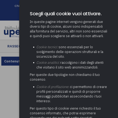
Chi siamo
Come associarsi
DURC e Tracciabilità
Contatti
search
Newsletter
Scegli quali cookie vuoi attivare.
In queste pagine internet vengono generati due
diversi tipi di cookie, alcuni sono indispensabili
alla fornitura del servizio, altri non sono essenziali
e quindi puoi scegliere se attivarli o non attivarli.
RASSEGNA ENTI LOCALI
› Rassegna Enti Locali n. 37/2024
Cookie tecnici
: sono essenziali per lo
svolgimento delle operazioni strutturali e la
sicurezza del sito.
Contenuto non disponibile, rivedi la configurazione dei cookie.
Cookie analitici
: raccolgono i dati degli utenti
che visitano il sito web anonimizzandoli.
Per queste due tipologie non chiediamo il tuo
consenso.
Cookie di profilazione
: ci permettono di creare
profili personalizzati e quindi di proporre
messaggi pubblicitari assecondando i tuoi
interessi.
Per questo tipo di cookie viene richiesto il tuo
consenso informato, che potrai esprimere
cliccando uno dei pulsanti sotto riportati,