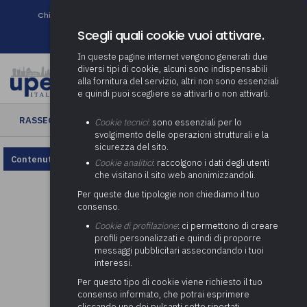
Chi siamo
Come associarsi
DURC e Tracciabilità
Contatti
search
Newsletter
Scegli quali cookie vuoi attivare.
In queste pagine internet vengono generati due
diversi tipi di cookie, alcuni sono indispensabili
alla fornitura del servizio, altri non sono essenziali
e quindi puoi scegliere se attivarli o non attivarli.
RASSEGNA ENTI LOCALI
› Rassegna Enti Locali n. 35/2022
Cookie tecnici
: sono essenziali per lo
svolgimento delle operazioni strutturali e la
sicurezza del sito.
Contenuto non disponibile, rivedi la configurazione dei cookie.
Cookie analitici
: raccolgono i dati degli utenti
che visitano il sito web anonimizzandoli.
Per queste due tipologie non chiediamo il tuo
consenso.
Cookie di profilazione
: ci permettono di creare
profili personalizzati e quindi di proporre
messaggi pubblicitari assecondando i tuoi
interessi.
Per questo tipo di cookie viene richiesto il tuo
consenso informato, che potrai esprimere
cliccando uno dei pulsanti sotto riportati,