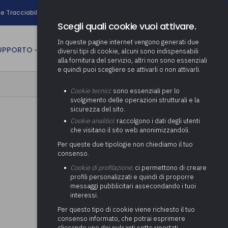
search
e Tracciabilità
Contatti
Newsletter
Scegli quali cookie vuoi attivare.
In queste pagine internet vengono generati due
person
SUPPORTO
CULTURA
AREA RISERVATA
diversi tipi di cookie, alcuni sono indispensabili
alla fornitura del servizio, altri non sono essenziali
e quindi puoi scegliere se attivarli o non attivarli.
ministrativa
Determinazione fondo risorse
Cookie tecnici
: sono essenziali per lo
decentrate
itale
svolgimento delle operazioni strutturali e la
Adeguamento del sistema di
sicurezza del sito.
gestione documentale alle
anziaria
Pratiche previdenziali
Cookie analitici
: raccolgono i dati degli utenti
Gestione IVA
nuove linee guida sul
che visitano il sito web anonimizzandoli.
cnica
documento informatico
Prima assistenza e tutoraggio
Attività di supporto Gare
Gestione IRAP
Per queste due tipologie non chiediamo il tuo
ai comuni per l’attivazione di
 sale convegni
Supporto Responsabile della
consenso.
operazioni di PPP
Controllo Pratiche
Redazione del Bilancio
Protezione dei Dati (RPD,
(Partenariato Pubblico
Cookie di profilazione
: ci permettono di creare
Energetiche (ex Legge 10/91)
Consolidato
altrimenti denominato Data
Privato)
profili personalizzati e quindi di proporre
Protection Officer, DPO)
messaggi pubblicitari assecondando i tuoi
Controllo Pratiche Sismiche
Relazione di fine e inizio
Società e organismi
interessi.
mandato
Supporto transizione al
partecipati: tutoraggio agli
digitale
adempimenti degli enti locali
Per questo tipo di cookie viene richiesto il tuo
Supporto alla predisposizione
consenso informato, che potrai esprimere
del Piano Economico-
cliccando uno dei pulsanti sotto riportati,