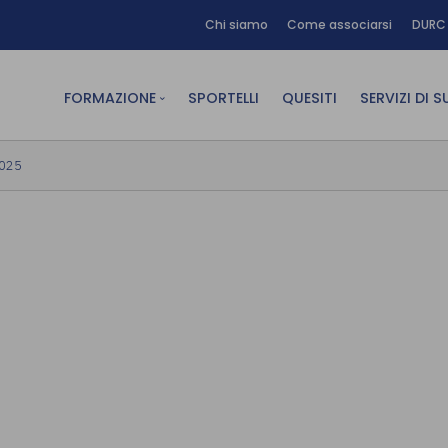
Chi siamo
Come associarsi
DURC 
FORMAZIONE
SPORTELLI
QUESITI
SERVIZI DI 
FAD sincrona (in diretta)
Area Am
2025
FAD asincrona (e-learning)
Area Dig
Formazione obbligatoria
Area Fin
Formazione in aula
Area Te
Formazione in house
Affitto
Piano formativo gratuito
associati
Archivio Formazione