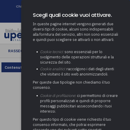
Chi siamo
Come associarsi
DURC e Tracciabilità
Contatti
search
Newsletter
Scegli quali cookie vuoi attivare.
In queste pagine internet vengono generati due
diversi tipi di cookie, alcuni sono indispensabili
alla fornitura del servizio, altri non sono essenziali
e quindi puoi scegliere se attivarli o non attivarli.
RASSEGNA ENTI LOCALI
› Rassegna Enti Locali n. 32/2024
Cookie tecnici
: sono essenziali per lo
svolgimento delle operazioni strutturali e la
sicurezza del sito.
Contenuto non disponibile, rivedi la configurazione dei cookie.
Cookie analitici
: raccolgono i dati degli utenti
che visitano il sito web anonimizzandoli.
Per queste due tipologie non chiediamo il tuo
consenso.
Cookie di profilazione
: ci permettono di creare
profili personalizzati e quindi di proporre
messaggi pubblicitari assecondando i tuoi
interessi.
Per questo tipo di cookie viene richiesto il tuo
consenso informato, che potrai esprimere
cliccando uno dei pulsanti sotto riportati,