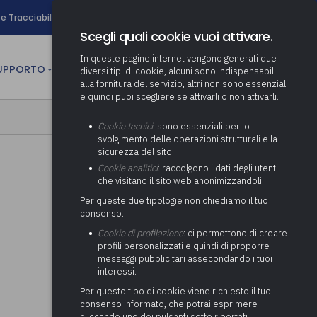
search
e Tracciabilità
Contatti
Newsletter
Scegli quali cookie vuoi attivare.
In queste pagine internet vengono generati due
person
SUPPORTO
CULTURA
AREA RISERVATA
diversi tipi di cookie, alcuni sono indispensabili
alla fornitura del servizio, altri non sono essenziali
e quindi puoi scegliere se attivarli o non attivarli.
ministrativa
Determinazione fondo risorse
Cookie tecnici
: sono essenziali per lo
decentrate
itale
svolgimento delle operazioni strutturali e la
Adeguamento del sistema di
sicurezza del sito.
gestione documentale alle
anziaria
Pratiche previdenziali
Cookie analitici
: raccolgono i dati degli utenti
Gestione IVA
nuove linee guida sul
che visitano il sito web anonimizzandoli.
cnica
documento informatico
Prima assistenza e tutoraggio
Attività di supporto Gare
Gestione IRAP
Per queste due tipologie non chiediamo il tuo
ai comuni per l’attivazione di
 sale convegni
Supporto Responsabile della
consenso.
operazioni di PPP
Controllo Pratiche
Redazione del Bilancio
Protezione dei Dati (RPD,
(Partenariato Pubblico
Cookie di profilazione
: ci permettono di creare
Energetiche (ex Legge 10/91)
Consolidato
altrimenti denominato Data
Privato)
profili personalizzati e quindi di proporre
Protection Officer, DPO)
messaggi pubblicitari assecondando i tuoi
Controllo Pratiche Sismiche
Relazione di fine e inizio
Società e organismi
interessi.
mandato
Supporto transizione al
partecipati: tutoraggio agli
digitale
adempimenti degli enti locali
Per questo tipo di cookie viene richiesto il tuo
Supporto alla predisposizione
consenso informato, che potrai esprimere
del Piano Economico-
cliccando uno dei pulsanti sotto riportati,