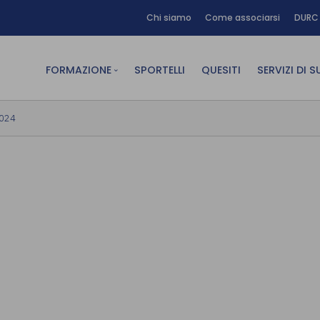
Chi siamo
Come associarsi
DURC 
FORMAZIONE
SPORTELLI
QUESITI
SERVIZI DI 
FAD sincrona (in diretta)
Area Am
2024
FAD asincrona (e-learning)
Area Dig
Formazione obbligatoria
Area Fin
Formazione in aula
Area Te
Formazione in house
Affitto
Piano formativo gratuito
associati
Archivio Formazione