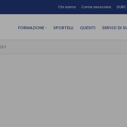
Chi siamo
Come associarsi
DURC 
FORMAZIONE
SPORTELLI
QUESITI
SERVIZI DI 
FAD sincrona (in diretta)
Area Am
2023
FAD asincrona (e-learning)
Area Dig
Formazione obbligatoria
Area Fin
Formazione in aula
Area Te
Formazione in house
Affitto
Piano formativo gratuito
associati
Archivio Formazione