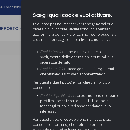
search
e Tracciabilità
Contatti
Newsletter
Scegli quali cookie vuoi attivare.
In queste pagine internet vengono generati due
person
SUPPORTO
CULTURA
AREA RISERVATA
diversi tipi di cookie, alcuni sono indispensabili
alla fornitura del servizio, altri non sono essenziali
e quindi puoi scegliere se attivarli o non attivarli.
ministrativa
Determinazione fondo risorse
Cookie tecnici
: sono essenziali per lo
decentrate
itale
svolgimento delle operazioni strutturali e la
Adeguamento del sistema di
sicurezza del sito.
gestione documentale alle
anziaria
Pratiche previdenziali
Cookie analitici
: raccolgono i dati degli utenti
Gestione IVA
nuove linee guida sul
che visitano il sito web anonimizzandoli.
cnica
documento informatico
Prima assistenza e tutoraggio
Attività di supporto Gare
Gestione IRAP
Per queste due tipologie non chiediamo il tuo
ai comuni per l’attivazione di
 sale convegni
Supporto Responsabile della
consenso.
operazioni di PPP
Controllo Pratiche
Redazione del Bilancio
Protezione dei Dati (RPD,
(Partenariato Pubblico
Cookie di profilazione
: ci permettono di creare
Energetiche (ex Legge 10/91)
Consolidato
altrimenti denominato Data
Privato)
profili personalizzati e quindi di proporre
Protection Officer, DPO)
messaggi pubblicitari assecondando i tuoi
Controllo Pratiche Sismiche
Relazione di fine e inizio
Società e organismi
interessi.
mandato
Supporto transizione al
partecipati: tutoraggio agli
digitale
adempimenti degli enti locali
Per questo tipo di cookie viene richiesto il tuo
Supporto alla predisposizione
consenso informato, che potrai esprimere
del Piano Economico-
cliccando uno dei pulsanti sotto riportati,