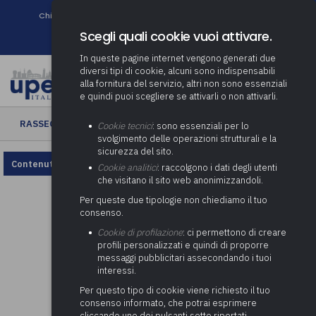
Chi siamo
Come associarsi
DURC e Tracciabilità
Contatti
search
Newsletter
Scegli quali cookie vuoi attivare.
In queste pagine internet vengono generati due
diversi tipi di cookie, alcuni sono indispensabili
alla fornitura del servizio, altri non sono essenziali
e quindi puoi scegliere se attivarli o non attivarli.
RASSEGNA ENTI LOCALI
› Rassegna Enti Locali n. 24/2025
Cookie tecnici
: sono essenziali per lo
svolgimento delle operazioni strutturali e la
sicurezza del sito.
Contenuto non disponibile, rivedi la configurazione dei cookie.
Cookie analitici
: raccolgono i dati degli utenti
che visitano il sito web anonimizzandoli.
Per queste due tipologie non chiediamo il tuo
consenso.
Cookie di profilazione
: ci permettono di creare
profili personalizzati e quindi di proporre
messaggi pubblicitari assecondando i tuoi
interessi.
Per questo tipo di cookie viene richiesto il tuo
consenso informato, che potrai esprimere
cliccando uno dei pulsanti sotto riportati,