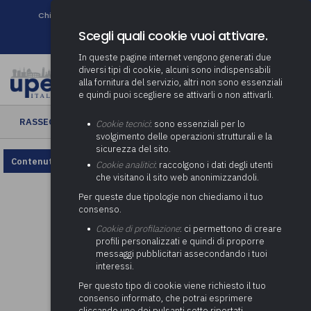
Chi siamo
Come associarsi
DURC e Tracciabilità
Contatti
search
Newsletter
Scegli quali cookie vuoi attivare.
In queste pagine internet vengono generati due
diversi tipi di cookie, alcuni sono indispensabili
alla fornitura del servizio, altri non sono essenziali
e quindi puoi scegliere se attivarli o non attivarli.
RASSEGNA ENTI LOCALI
› Rassegna Enti Locali n. 24/2022
Cookie tecnici
: sono essenziali per lo
svolgimento delle operazioni strutturali e la
sicurezza del sito.
Contenuto non disponibile, rivedi la configurazione dei cookie.
Cookie analitici
: raccolgono i dati degli utenti
che visitano il sito web anonimizzandoli.
Per queste due tipologie non chiediamo il tuo
consenso.
Cookie di profilazione
: ci permettono di creare
profili personalizzati e quindi di proporre
messaggi pubblicitari assecondando i tuoi
interessi.
Per questo tipo di cookie viene richiesto il tuo
consenso informato, che potrai esprimere
cliccando uno dei pulsanti sotto riportati,