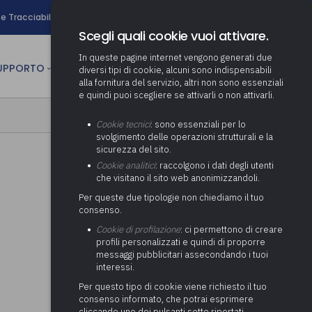
search
e Tracciabilità
Contatti
Newsletter
Scegli quali cookie vuoi attivare.
In queste pagine internet vengono generati due
person
SUPPORTO
CULTURA
AREA RISERVATA
diversi tipi di cookie, alcuni sono indispensabili
alla fornitura del servizio, altri non sono essenziali
e quindi puoi scegliere se attivarli o non attivarli.
ministrativa
Determinazione fondo risorse
Cookie tecnici
: sono essenziali per lo
decentrate
itale
svolgimento delle operazioni strutturali e la
Adeguamento del sistema di
sicurezza del sito.
gestione documentale alle
anziaria
Pratiche previdenziali
Cookie analitici
: raccolgono i dati degli utenti
Gestione IVA
nuove linee guida sul
che visitano il sito web anonimizzandoli.
cnica
documento informatico
Prima assistenza e tutoraggio
Attività di supporto Gare
Gestione IRAP
Per queste due tipologie non chiediamo il tuo
ai comuni per l’attivazione di
 sale convegni
Supporto Responsabile della
consenso.
operazioni di PPP
Controllo Pratiche
Redazione del Bilancio
Protezione dei Dati (RPD,
(Partenariato Pubblico
Cookie di profilazione
: ci permettono di creare
Energetiche (ex Legge 10/91)
Consolidato
altrimenti denominato Data
Privato)
profili personalizzati e quindi di proporre
Protection Officer, DPO)
messaggi pubblicitari assecondando i tuoi
Controllo Pratiche Sismiche
Relazione di fine e inizio
Società e organismi
interessi.
mandato
Supporto transizione al
partecipati: tutoraggio agli
digitale
adempimenti degli enti locali
Per questo tipo di cookie viene richiesto il tuo
Supporto alla predisposizione
consenso informato, che potrai esprimere
del Piano Economico-
cliccando uno dei pulsanti sotto riportati,