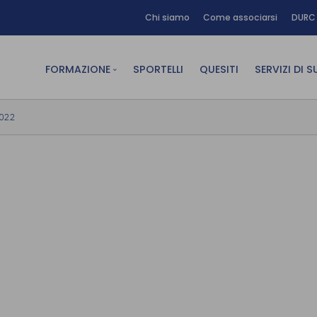
Chi siamo
Come associarsi
DURC 
FORMAZIONE
SPORTELLI
QUESITI
SERVIZI DI 
FAD sincrona (in diretta)
Area Am
2022
FAD asincrona (e-learning)
Area Dig
Formazione obbligatoria
Area Fin
Formazione in aula
Area Te
Formazione in house
Affitto
Piano formativo gratuito
associati
Archivio Formazione