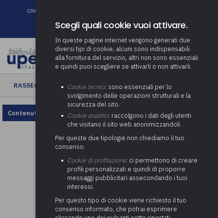
Chi siamo
Come associarsi
DURC e Tracciabilità
Contatti
search
Newsletter
Scegli quali cookie vuoi attivare.
In queste pagine internet vengono generati due
diversi tipi di cookie, alcuni sono indispensabili
alla fornitura del servizio, altri non sono essenziali
e quindi puoi scegliere se attivarli o non attivarli.
RASSEGNA ENTI LOCALI
› Rassegna Enti Locali n. 20/2022
Cookie tecnici
: sono essenziali per lo
svolgimento delle operazioni strutturali e la
sicurezza del sito.
Contenuto non disponibile, rivedi la configurazione dei cookie.
Cookie analitici
: raccolgono i dati degli utenti
che visitano il sito web anonimizzandoli.
Per queste due tipologie non chiediamo il tuo
consenso.
Cookie di profilazione
: ci permettono di creare
profili personalizzati e quindi di proporre
messaggi pubblicitari assecondando i tuoi
interessi.
Per questo tipo di cookie viene richiesto il tuo
consenso informato, che potrai esprimere
cliccando uno dei pulsanti sotto riportati,