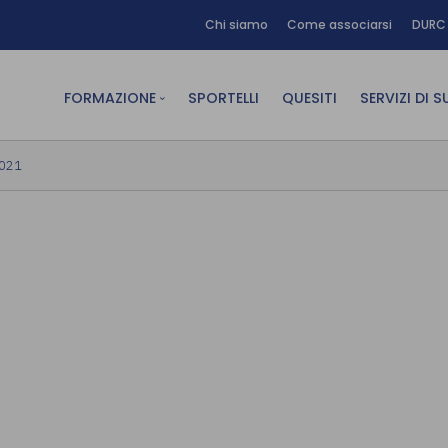
Chi siamo
Come associarsi
DURC 
FORMAZIONE
SPORTELLI
QUESITI
SERVIZI DI 
FAD sincrona (in diretta)
Area Am
2021
FAD asincrona (e-learning)
Area Dig
Formazione obbligatoria
Area Fin
Formazione in aula
Area Te
Formazione in house
Affitto
Piano formativo gratuito
associati
Archivio Formazione