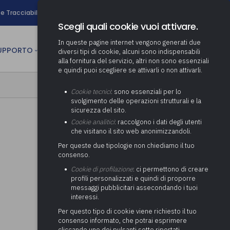
search
e Tracciabilità
Contatti
Newsletter
Scegli quali cookie vuoi attivare.
In queste pagine internet vengono generati due
person
SUPPORTO
CULTURA
AREA RISERVATA
diversi tipi di cookie, alcuni sono indispensabili
alla fornitura del servizio, altri non sono essenziali
e quindi puoi scegliere se attivarli o non attivarli.
ministrativa
Determinazione fondo risorse
Cookie tecnici
: sono essenziali per lo
decentrate
itale
svolgimento delle operazioni strutturali e la
Adeguamento del sistema di
sicurezza del sito.
gestione documentale alle
anziaria
Pratiche previdenziali
Cookie analitici
: raccolgono i dati degli utenti
Gestione IVA
nuove linee guida sul
che visitano il sito web anonimizzandoli.
cnica
documento informatico
Prima assistenza e tutoraggio
Attività di supporto Gare
Gestione IRAP
Per queste due tipologie non chiediamo il tuo
ai comuni per l’attivazione di
 sale convegni
Supporto Responsabile della
consenso.
operazioni di PPP
Controllo Pratiche
Redazione del Bilancio
Protezione dei Dati (RPD,
(Partenariato Pubblico
Cookie di profilazione
: ci permettono di creare
Energetiche (ex Legge 10/91)
Consolidato
altrimenti denominato Data
Privato)
profili personalizzati e quindi di proporre
Protection Officer, DPO)
messaggi pubblicitari assecondando i tuoi
Controllo Pratiche Sismiche
Relazione di fine e inizio
Società e organismi
interessi.
mandato
Supporto transizione al
partecipati: tutoraggio agli
digitale
adempimenti degli enti locali
Per questo tipo di cookie viene richiesto il tuo
Supporto alla predisposizione
consenso informato, che potrai esprimere
del Piano Economico-
cliccando uno dei pulsanti sotto riportati,