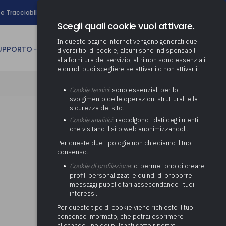
search
e Tracciabilità
Contatti
Newsletter
Scegli quali cookie vuoi attivare.
In queste pagine internet vengono generati due
person
SUPPORTO
CULTURA
AREA RISERVATA
diversi tipi di cookie, alcuni sono indispensabili
alla fornitura del servizio, altri non sono essenziali
e quindi puoi scegliere se attivarli o non attivarli.
ministrativa
Determinazione fondo risorse
Cookie tecnici
: sono essenziali per lo
decentrate
itale
svolgimento delle operazioni strutturali e la
Adeguamento del sistema di
sicurezza del sito.
gestione documentale alle
anziaria
Pratiche previdenziali
Cookie analitici
: raccolgono i dati degli utenti
Gestione IVA
nuove linee guida sul
che visitano il sito web anonimizzandoli.
cnica
documento informatico
Prima assistenza e tutoraggio
Attività di supporto Gare
Gestione IRAP
Per queste due tipologie non chiediamo il tuo
ai comuni per l’attivazione di
 sale convegni
Supporto Responsabile della
consenso.
operazioni di PPP
Controllo Pratiche
Redazione del Bilancio
Protezione dei Dati (RPD,
(Partenariato Pubblico
Cookie di profilazione
: ci permettono di creare
Energetiche (ex Legge 10/91)
Consolidato
altrimenti denominato Data
Privato)
profili personalizzati e quindi di proporre
Protection Officer, DPO)
messaggi pubblicitari assecondando i tuoi
Controllo Pratiche Sismiche
Relazione di fine e inizio
Società e organismi
interessi.
mandato
Supporto transizione al
partecipati: tutoraggio agli
digitale
adempimenti degli enti locali
Per questo tipo di cookie viene richiesto il tuo
Supporto alla predisposizione
consenso informato, che potrai esprimere
del Piano Economico-
cliccando uno dei pulsanti sotto riportati,