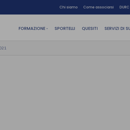
Chi siamo
Come associarsi
DURC 
FORMAZIONE
SPORTELLI
QUESITI
SERVIZI DI 
FAD sincrona (in diretta)
Area Am
2021
FAD asincrona (e-learning)
Area Dig
Formazione obbligatoria
Area Fin
Formazione in aula
Area Te
Formazione in house
Affitto
Piano formativo gratuito
associati
Archivio Formazione