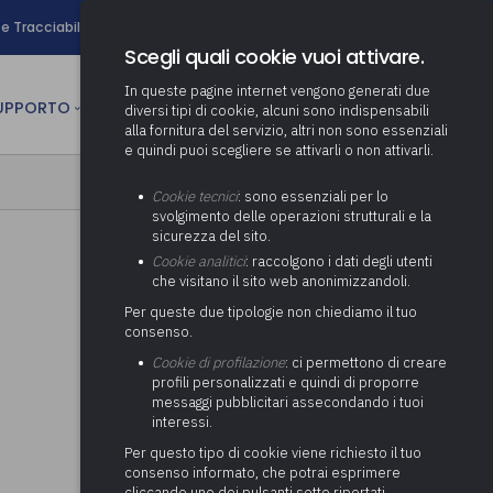
search
e Tracciabilità
Contatti
Newsletter
Scegli quali cookie vuoi attivare.
In queste pagine internet vengono generati due
person
SUPPORTO
CULTURA
AREA RISERVATA
diversi tipi di cookie, alcuni sono indispensabili
alla fornitura del servizio, altri non sono essenziali
e quindi puoi scegliere se attivarli o non attivarli.
ministrativa
Determinazione fondo risorse
Cookie tecnici
: sono essenziali per lo
decentrate
itale
svolgimento delle operazioni strutturali e la
Adeguamento del sistema di
sicurezza del sito.
gestione documentale alle
anziaria
Pratiche previdenziali
Cookie analitici
: raccolgono i dati degli utenti
Gestione IVA
nuove linee guida sul
che visitano il sito web anonimizzandoli.
cnica
documento informatico
Prima assistenza e tutoraggio
Attività di supporto Gare
Gestione IRAP
Per queste due tipologie non chiediamo il tuo
ai comuni per l’attivazione di
 sale convegni
Supporto Responsabile della
consenso.
operazioni di PPP
Controllo Pratiche
Redazione del Bilancio
Protezione dei Dati (RPD,
(Partenariato Pubblico
Cookie di profilazione
: ci permettono di creare
Energetiche (ex Legge 10/91)
Consolidato
altrimenti denominato Data
Privato)
profili personalizzati e quindi di proporre
Protection Officer, DPO)
messaggi pubblicitari assecondando i tuoi
Controllo Pratiche Sismiche
Relazione di fine e inizio
Società e organismi
interessi.
mandato
Supporto transizione al
partecipati: tutoraggio agli
digitale
adempimenti degli enti locali
Per questo tipo di cookie viene richiesto il tuo
Supporto alla predisposizione
consenso informato, che potrai esprimere
del Piano Economico-
cliccando uno dei pulsanti sotto riportati,