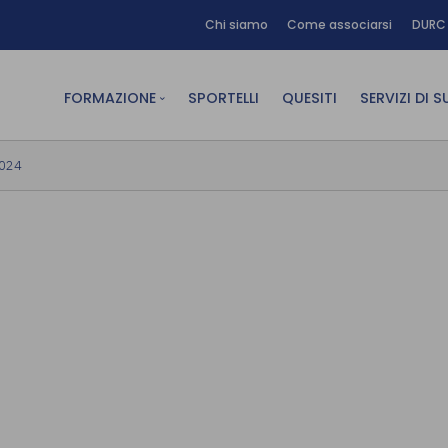
Chi siamo
Come associarsi
DURC 
FORMAZIONE
SPORTELLI
QUESITI
SERVIZI DI 
FAD sincrona (in diretta)
Area Am
2024
FAD asincrona (e-learning)
Area Dig
Formazione obbligatoria
Area Fin
Formazione in aula
Area Te
Formazione in house
Affitto
Piano formativo gratuito
associati
Archivio Formazione