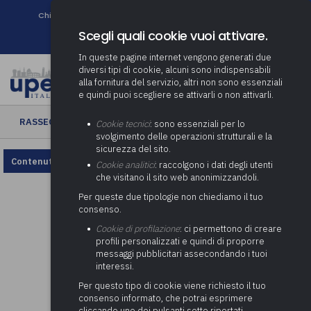
Chi siamo
Come associarsi
DURC e Tracciabilità
Contatti
search
Newsletter
Scegli quali cookie vuoi attivare.
In queste pagine internet vengono generati due
diversi tipi di cookie, alcuni sono indispensabili
alla fornitura del servizio, altri non sono essenziali
e quindi puoi scegliere se attivarli o non attivarli.
RASSEGNA ENTI LOCALI
› Rassegna Enti Locali n. 14/2026
Cookie tecnici
: sono essenziali per lo
svolgimento delle operazioni strutturali e la
sicurezza del sito.
Contenuto non disponibile, rivedi la configurazione dei cookie.
Cookie analitici
: raccolgono i dati degli utenti
che visitano il sito web anonimizzandoli.
Per queste due tipologie non chiediamo il tuo
consenso.
Cookie di profilazione
: ci permettono di creare
profili personalizzati e quindi di proporre
messaggi pubblicitari assecondando i tuoi
interessi.
Per questo tipo di cookie viene richiesto il tuo
consenso informato, che potrai esprimere
cliccando uno dei pulsanti sotto riportati,