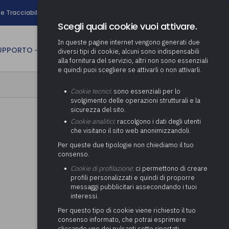
search
e Tracciabilità
Contatti
Newsletter
Scegli quali cookie vuoi attivare.
In queste pagine internet vengono generati due
person
SUPPORTO
CULTURA
AREA RISERVATA
diversi tipi di cookie, alcuni sono indispensabili
alla fornitura del servizio, altri non sono essenziali
e quindi puoi scegliere se attivarli o non attivarli.
ministrativa
Determinazione fondo risorse
Cookie tecnici
: sono essenziali per lo
decentrate
itale
svolgimento delle operazioni strutturali e la
Adeguamento del sistema di
sicurezza del sito.
gestione documentale alle
anziaria
Pratiche previdenziali
Cookie analitici
: raccolgono i dati degli utenti
Gestione IVA
nuove linee guida sul
che visitano il sito web anonimizzandoli.
cnica
documento informatico
Prima assistenza e tutoraggio
Attività di supporto Gare
Gestione IRAP
Per queste due tipologie non chiediamo il tuo
ai comuni per l’attivazione di
 sale convegni
Supporto Responsabile della
consenso.
operazioni di PPP
Controllo Pratiche
Redazione del Bilancio
Protezione dei Dati (RPD,
(Partenariato Pubblico
Cookie di profilazione
: ci permettono di creare
Energetiche (ex Legge 10/91)
Consolidato
altrimenti denominato Data
Privato)
profili personalizzati e quindi di proporre
Protection Officer, DPO)
messaggi pubblicitari assecondando i tuoi
Controllo Pratiche Sismiche
Relazione di fine e inizio
Società e organismi
interessi.
mandato
Supporto transizione al
partecipati: tutoraggio agli
digitale
adempimenti degli enti locali
Per questo tipo di cookie viene richiesto il tuo
Supporto alla predisposizione
consenso informato, che potrai esprimere
del Piano Economico-
cliccando uno dei pulsanti sotto riportati,