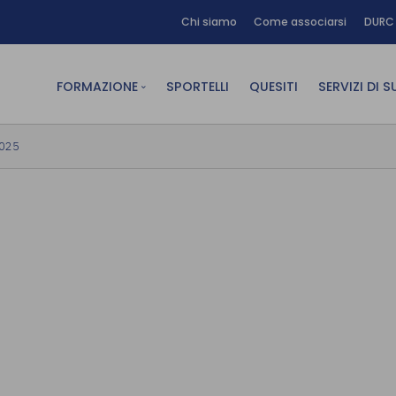
Chi siamo
Come associarsi
DURC 
FORMAZIONE
SPORTELLI
QUESITI
SERVIZI DI 
FAD sincrona (in diretta)
Area Am
2025
FAD asincrona (e-learning)
Area Dig
Formazione obbligatoria
Area Fin
Formazione in aula
Area Te
Formazione in house
Affitto
Piano formativo gratuito
associati
Archivio Formazione