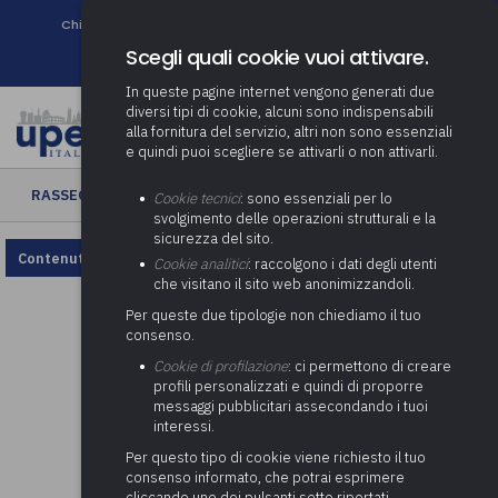
Chi siamo
Come associarsi
DURC e Tracciabilità
Contatti
search
Newsletter
Scegli quali cookie vuoi attivare.
In queste pagine internet vengono generati due
diversi tipi di cookie, alcuni sono indispensabili
alla fornitura del servizio, altri non sono essenziali
e quindi puoi scegliere se attivarli o non attivarli.
RASSEGNA ENTI LOCALI
› Rassegna Enti Locali n. 1/2025
Cookie tecnici
: sono essenziali per lo
svolgimento delle operazioni strutturali e la
sicurezza del sito.
Contenuto non disponibile, rivedi la configurazione dei cookie.
Cookie analitici
: raccolgono i dati degli utenti
che visitano il sito web anonimizzandoli.
Per queste due tipologie non chiediamo il tuo
consenso.
Cookie di profilazione
: ci permettono di creare
profili personalizzati e quindi di proporre
messaggi pubblicitari assecondando i tuoi
interessi.
Per questo tipo di cookie viene richiesto il tuo
consenso informato, che potrai esprimere
cliccando uno dei pulsanti sotto riportati,