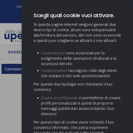
Chi siamo
Come associarsi
DURC e Tracciabilità
Contatti
search
Newsletter
Scegli quali cookie vuoi attivare.
In queste pagine internet vengono generati due
diversi tipi di cookie, alcuni sono indispensabili
alla fornitura del servizio, altri non sono essenziali
e quindi puoi scegliere se attivarli o non attivarli.
RASSEGNA ENTI LOCALI
› Rassegna Enti Locali n. 08/2024
Cookie tecnici
: sono essenziali per lo
svolgimento delle operazioni strutturali e la
sicurezza del sito.
Contenuto non disponibile, rivedi la configurazione dei cookie.
Cookie analitici
: raccolgono i dati degli utenti
che visitano il sito web anonimizzandoli.
Per queste due tipologie non chiediamo il tuo
consenso.
Cookie di profilazione
: ci permettono di creare
profili personalizzati e quindi di proporre
messaggi pubblicitari assecondando i tuoi
interessi.
Per questo tipo di cookie viene richiesto il tuo
consenso informato, che potrai esprimere
cliccando uno dei pulsanti sotto riportati,