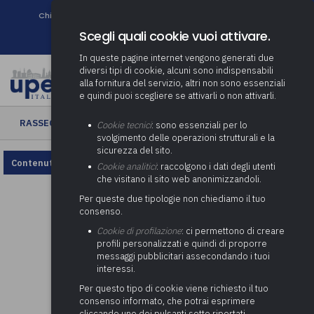
Chi siamo
Come associarsi
DURC e Tracciabilità
Contatti
search
Newsletter
Scegli quali cookie vuoi attivare.
In queste pagine internet vengono generati due
diversi tipi di cookie, alcuni sono indispensabili
alla fornitura del servizio, altri non sono essenziali
e quindi puoi scegliere se attivarli o non attivarli.
RASSEGNA ENTI LOCALI
› Rassegna Enti Locali n. 07/2022
Cookie tecnici
: sono essenziali per lo
svolgimento delle operazioni strutturali e la
sicurezza del sito.
Contenuto non disponibile, rivedi la configurazione dei cookie.
Cookie analitici
: raccolgono i dati degli utenti
che visitano il sito web anonimizzandoli.
Per queste due tipologie non chiediamo il tuo
consenso.
Cookie di profilazione
: ci permettono di creare
profili personalizzati e quindi di proporre
messaggi pubblicitari assecondando i tuoi
interessi.
Per questo tipo di cookie viene richiesto il tuo
consenso informato, che potrai esprimere
cliccando uno dei pulsanti sotto riportati,